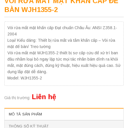
VÒI RỬA MẮT MẶT KHẨN CẤP ĐỂ
BÀN WJH1355-2
Vòi rửa mắt mặt khẩn cấp Đạt chuẩn Châu Âu: ANSI Z358.1-
2004
Loại/ Kiểu dáng: Thiết bị rửa mắt và tắm khẩn cấp – Vòi rửa
mặt để bàn/ Treo tường
Vòi rửa mắt mặt WJH1355-2 thiết bị sơ cấp cứu để xử trí ban
đầu nhằm loại bỏ ngay lập tức mọi tác nhân bám dính ra khỏi
mắt, mặt đúng cách, đúng kỹ thuật, hiệu xuất hiệu quả cao. Sử
dụng lắp đặt dễ dàng.
Model: WJH1355-2
Liên hệ
Giá thị trường:
MÔ TẢ SẢN PHẨM
THÔNG SỐ KỸ THUẬT