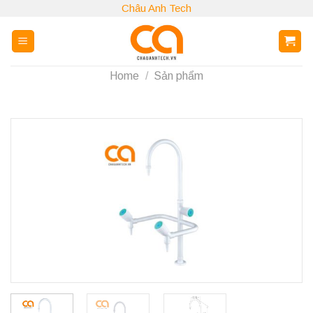
Skip
Châu Anh Tech
to
content
Home
/
Sản phẩm