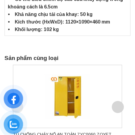
khoảng cách là 6.5cm
• Khả năng chịu tải của khay: 50 kg
• Kích thước (HxWxD): 1120×1090×460 mm
• Khối lượng: 102 kg
Sản phẩm cùng loại
TỦ CHỐNG CHÁY NỔ AN TOÀN ZYC0060 ZOYET