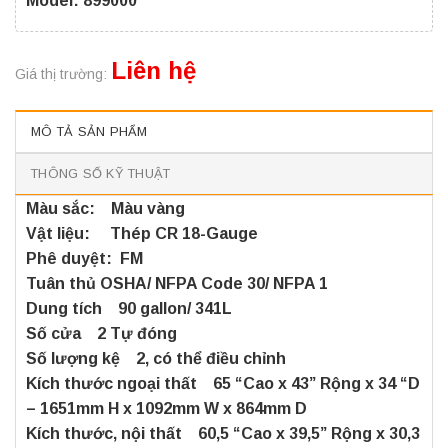
Model: 899000
Liên hệ
Giá thị trường:
MÔ TẢ SẢN PHẨM
THÔNG SỐ KỸ THUẬT
Màu sắc: Màu vàng
Vật liệu: Thép CR 18-Gauge
Phê duyệt: FM
Tuân thủ OSHA/ NFPA Code 30/ NFPA 1
Dung tích 90 gallon/ 341L
Số cửa 2 Tự đóng
Số lượng kệ 2, có thể điều chỉnh
Kích thước ngoại thất 65 “Cao x 43” Rộng x 34 “D
– 1651mm H x 1092mm W x 864mm D
Kích thước, nội thất 60,5 “Cao x 39,5” Rộng x 30,3