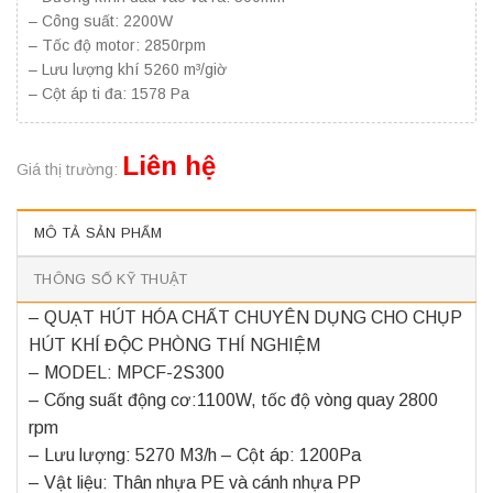
– Công suất: 2200W
– Tốc độ motor: 2850rpm
– Lưu lượng khí 5260 m³/giờ
– Cột áp ti đa: 1578 Pa
Liên hệ
Giá thị trường:
MÔ TẢ SẢN PHẨM
THÔNG SỐ KỸ THUẬT
– QUẠT HÚT HÓA CHẤT CHUYÊN DỤNG CHO CHỤP
HÚT KHÍ ĐỘC PHÒNG THÍ NGHIỆM
– MODEL: MPCF-2S300
– Cống suất động cơ:1100W, tốc độ vòng quay 2800
rpm
– Lưu lượng: 5270 M3/h – Cột áp: 1200Pa
– Vật liệu: Thân nhựa PE và cánh nhựa PP