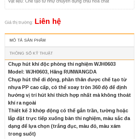
Vật liệu: Chế tạo từ nhự chuyên dụng chịu hóa chất
Liên hệ
Giá thị trường:
MÔ TẢ SẢN PHẨM
THÔNG SỐ KỸ THUẬT
Chụp hút khí độc phòng thí nghiệm WJH0603
Model: WJH0603, Hãng RUNWANGDA
Chụp hút thể di động, phần thân được chế tạo từ
nhựa PP cao cấp, có thể xoay tròn 360 độ để định
hướng vị trí hút khí thích hợp nhất mà không thoát
khí ra ngoài
Thiết kế 3 khớp động có thể gắn trần, tường hoặc
lắp đặt trực tiếp xuống bàn thí nghiệm, màu sắc đa
dạng để lựa chọn (trắng đục, màu đỏ, màu xám
trong suốt)