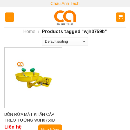
Skip
Châu Anh Tech
to
content
Home
/
Products tagged “wjh0759b”
BỒN RỬA MẮT KHẨN CẤP
TREO TƯỜNG WJH0759B
Liên hệ
Mua hàng