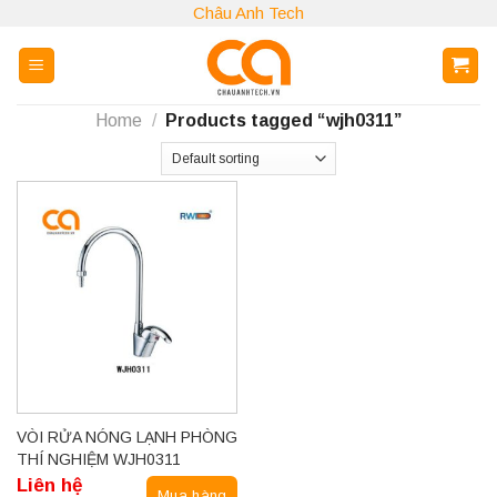
Skip
Châu Anh Tech
to
content
Home
/
Products tagged “wjh0311”
VÒI RỬA NÓNG LẠNH PHÒNG
THÍ NGHIỆM WJH0311
Liên hệ
Mua hàng