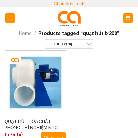
Skip
Châu Anh Tech
to
content
Home
/
Products tagged “quạt hút lx200”
QUẠT HÚT HÓA CHẤT
PHÒNG THÍ NGHIỆM MPCF-
200 (LX-200)
Liên hệ
Mua hàng