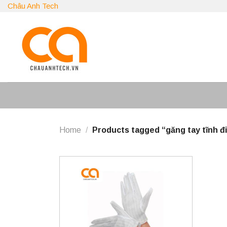
Skip
Châu Anh Tech
to
content
Home
/
Products tagged “găng tay tĩnh đ