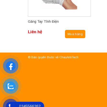
Găng Tay Tĩnh Điện
Liên hệ
Mua hàng
© Bản quyền thuộc về ChauAnhTech
0345566262