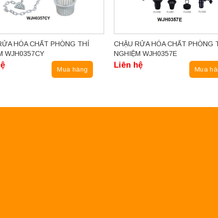
RỬA HÓA CHẤT PHÒNG THÍ
CHẬU RỬA HÓA CHẤT PHÒNG 
M WJH0357CY
NGHIỆM WJH0357E
hệ
Liên hệ
Mua hàng
Mua hà