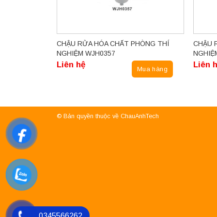
CHẬU RỬA HÓA CHẤT PHÒNG THÍ
CHẬU 
NGHIỆM WJH0357
NGHIỆ
Liên hệ
Liên 
Mua hàng
© Bản quyền thuộc về ChauAnhTech
0345566262