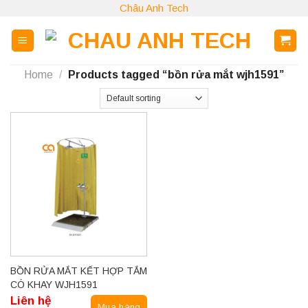
Skip
Châu Anh Tech
to
content
Home
/
Products tagged “bồn rửa mắt wjh1591”
BỒN RỬA MẮT KẾT HỢP TẮM
CÓ KHAY WJH1591
Liên hệ
Mua hàng