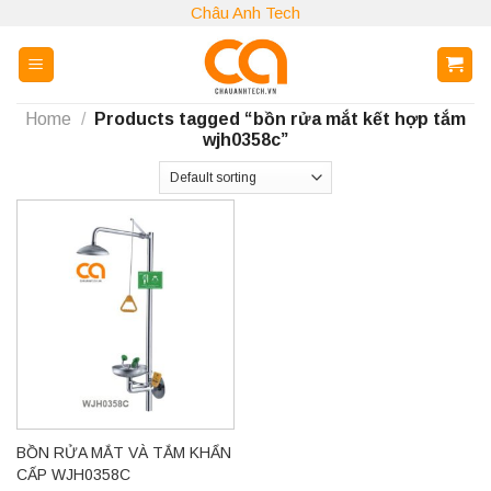
Skip
Châu Anh Tech
to
content
Home
/
Products tagged “bồn rửa mắt kết hợp tắm
wjh0358c”
BỒN RỬA MẮT VÀ TẮM KHẨN
CẤP WJH0358C