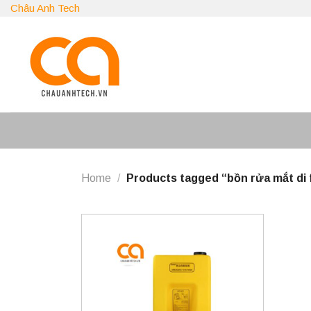
Skip
Châu Anh Tech
to
content
Home
/
Products tagged “bồn rửa mắt di 