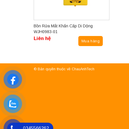
Bồn Rửa Mắt Khẩn Cấp Di Dộng
WJH0983-01
Liên hệ
Mua hàng
© Bản quyền thuộc về ChauAnhTech
0345566262