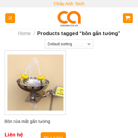
Skip
Châu Anh Tech
to
content
Home
/
Products tagged “bồn gắn tường”
Bồn rửa mắt gắn tường
Liên hệ
Mua hàng