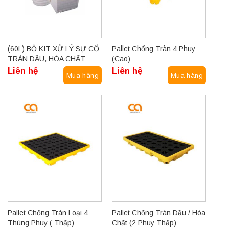
(60L) BỘ KIT XỬ LÝ SỰ CỐ
Pallet Chống Tràn 4 Phuy
TRÀN DẦU, HÓA CHẤT
(Cao)
SPILL KIT
Liên hệ
Liên hệ
Mua hàng
Mua hàng
Pallet Chống Tràn Loại 4
Pallet Chống Tràn Dầu / Hóa
Thùng Phuy ( Thấp)
Chất (2 Phuy Thấp)