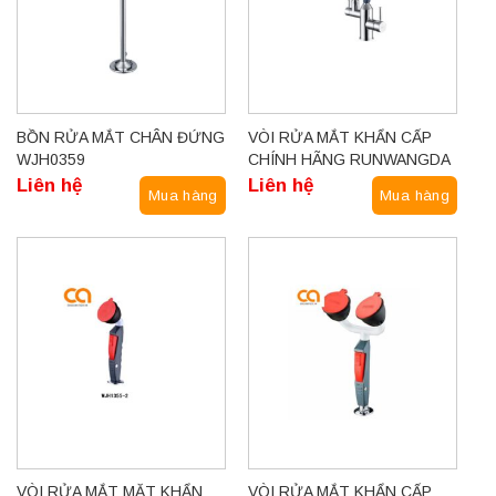
BỒN RỬA MẮT CHÂN ĐỨNG
VÒI RỬA MẮT KHẨN CẤP
WJH0359
CHÍNH HÃNG RUNWANGDA
MODEL WJH0711D
Liên hệ
Liên hệ
Mua hàng
Mua hàng
VÒI RỬA MẮT MẶT KHẨN
VÒI RỬA MẮT KHẨN CẤP