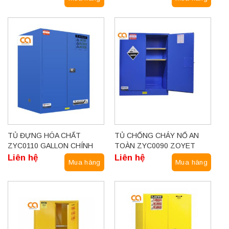
TỦ ĐỰNG HÓA CHẤT
TỦ CHỐNG CHÁY NỔ AN
ZYC0110 GALLON CHÍNH
TOÀN ZYC0090 ZOYET
HÃNG ZOYET
Liên hệ
Liên hệ
Mua hàng
Mua hàng