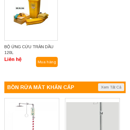
BỘ ỨNG CỨU TRÀN DẦU
120L
Liên hệ
Mua hàng
BỒN RỬA MẮT KHẨN CẤP
Xem Tất Cả