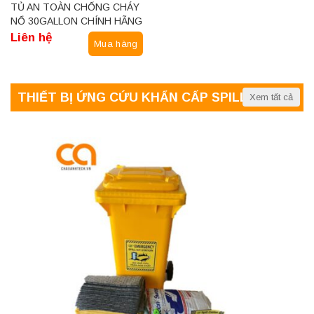
TỦ AN TOÀN CHỐNG CHÁY
NỔ 30GALLON CHÍNH HÃNG
RUNWANGDA
Liên hệ
Mua hàng
THIẾT BỊ ỨNG CỨU KHẨN CẤP SPILL KIT
Xem tất cả