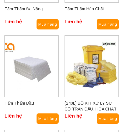
Tấm Thấm Đa Năng
Tấm Thấm Hóa Chất
Liên hệ
Liên hệ
Mua hàng
Mua hàng
Tấm Thấm Dầu
(240L) BỘ KIT XỬ LÝ SỰ
CỐ TRÀN DẦU, HÓA CHẤT
SPILL KIT
Liên hệ
Liên hệ
Mua hàng
Mua hàng