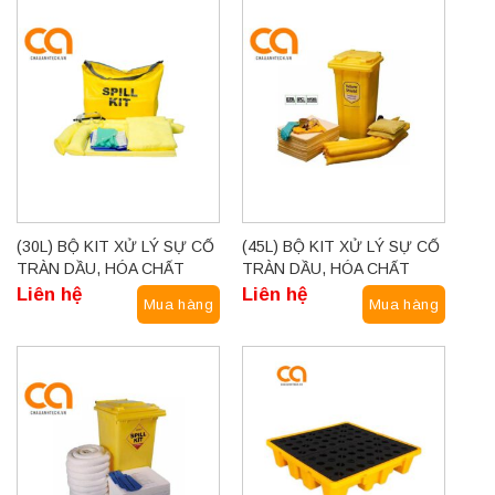
(30L) BỘ KIT XỬ LÝ SỰ CỐ
(45L) BỘ KIT XỬ LÝ SỰ CỐ
TRÀN DẦU, HÓA CHẤT
TRÀN DẦU, HÓA CHẤT
SPILL KIT
SPILL KIT
Liên hệ
Liên hệ
Mua hàng
Mua hàng