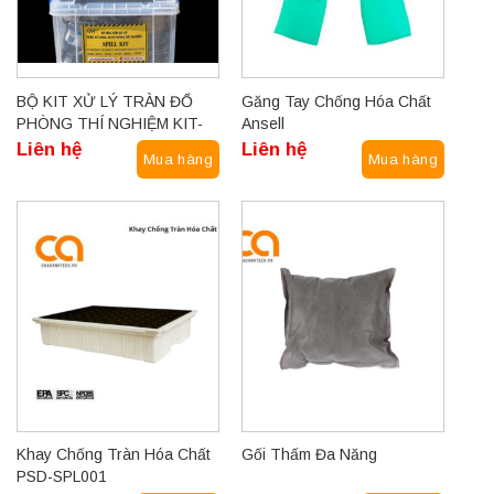
BỘ KIT XỬ LÝ TRÀN ĐỔ
Găng Tay Chống Hóa Chất
PHÒNG THÍ NGHIỆM KIT-
Ansell
XN
Liên hệ
Liên hệ
Mua hàng
Mua hàng
Khay Chống Tràn Hóa Chất
Gối Thấm Đa Năng
PSD-SPL001